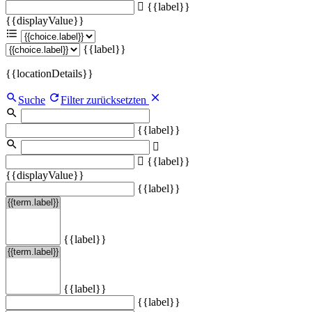
{{label}}
{{displayValue}}
{{label}}
{{locationDetails}}
Suche
Filter zurücksetzten
{{label}}
{{label}}
{{displayValue}}
{{label}}
{{label}}
{{label}}
{{label}}