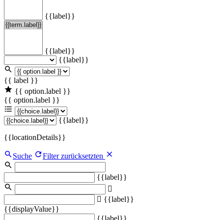
{{label}}
{{label}}
{{label}}
{{ label }}
{{ option.label }}
{{ option.label }}
{{label}}
{{locationDetails}}
Suche
Filter zurücksetzten
{{label}}
{{label}}
{{displayValue}}
{{label}}