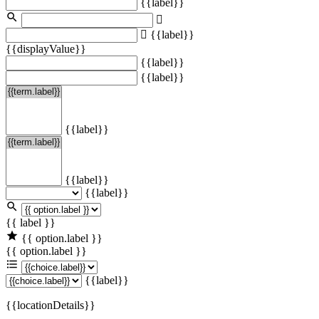
{{label}}
{{label}}
{{displayValue}}
{{label}}
{{label}}
{{label}}
{{label}}
{{label}}
{{ label }}
{{ option.label }}
{{ option.label }}
{{label}}
{{locationDetails}}