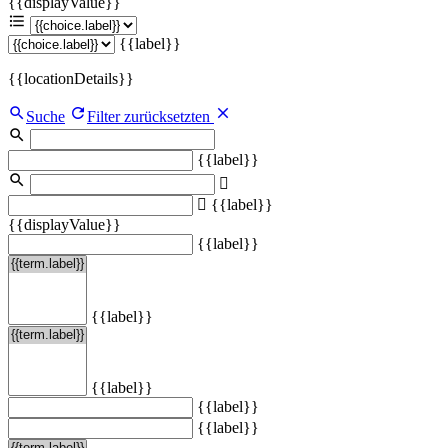
{{displayValue}}
{{label}}
{{locationDetails}}
Suche
Filter zurücksetzten
{{label}}
{{label}}
{{displayValue}}
{{label}}
{{label}}
{{label}}
{{label}}
{{label}}