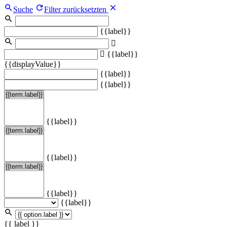
Suche
Filter zurücksetzten
{{label}}
{{label}}
{{displayValue}}
{{label}}
{{label}}
{{label}}
{{label}}
{{label}}
{{label}}
{{ label }}