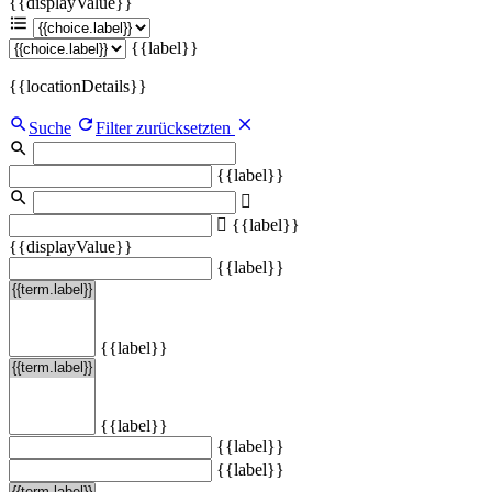
{{displayValue}}
{{label}}
{{locationDetails}}
Suche
Filter zurücksetzten
{{label}}
{{label}}
{{displayValue}}
{{label}}
{{label}}
{{label}}
{{label}}
{{label}}