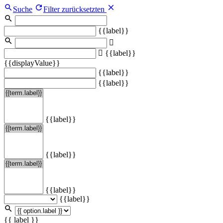
Suche
Filter zurücksetzten
{{label}}
{{label}}
{{displayValue}}
{{label}}
{{label}}
{{label}}
{{label}}
{{label}}
{{label}}
{{ label }}