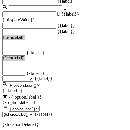
{{label}}
{{label}}
{{displayValue}}
{{label}}
{{label}}
{{label}}
{{label}}
{{label}}
{{ label }}
{{ option.label }}
{{ option.label }}
{{label}}
{{locationDetails}}