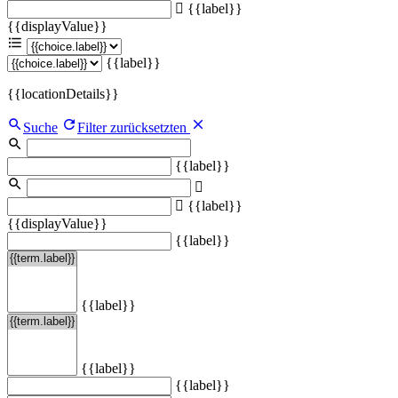
{{label}}
{{displayValue}}
{{label}}
{{locationDetails}}
Suche
Filter zurücksetzten
{{label}}
{{label}}
{{displayValue}}
{{label}}
{{label}}
{{label}}
{{label}}