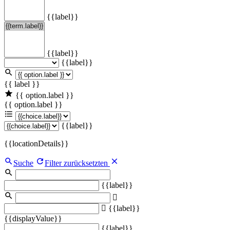
{{label}}
{{label}}
{{label}}
{{ label }}
{{ option.label }}
{{ option.label }}
{{label}}
{{locationDetails}}
Suche
Filter zurücksetzten
{{label}}
{{label}}
{{displayValue}}
{{label}}