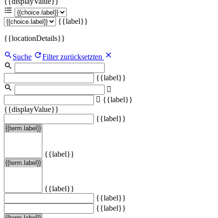
{{displayValue}}
{{label}}
{{locationDetails}}
Suche
Filter zurücksetzten
{{label}}
{{label}}
{{displayValue}}
{{label}}
{{label}}
{{label}}
{{label}}
{{label}}