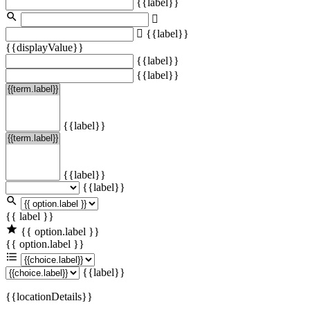
{{label}}
{{label}}
{{displayValue}}
{{label}}
{{label}}
{{label}}
{{label}}
{{label}}
{{ label }}
{{ option.label }}
{{ option.label }}
{{label}}
{{locationDetails}}