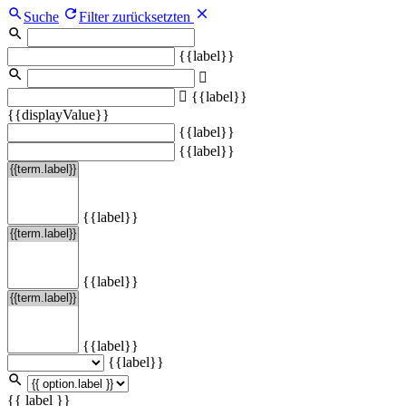
Suche
Filter zurücksetzten
{{label}}
{{label}}
{{displayValue}}
{{label}}
{{label}}
{{label}}
{{label}}
{{label}}
{{label}}
{{ label }}