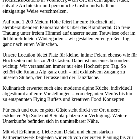
stilvolle Architektur und persönliche Gastfreundschaft auf
einzigartige Weise verschmelzen.
Auf rund 1.200 Metern Höhe feiert ihr eure Hochzeit mit
atemberaubendem Panoramablick über das Brandnertal. Ob freie
Trauung unter freiem Himmel auf unserer neuen Trauwiese oder im
lichtdurchfluteten Wintergarten – wir gestalten euren großen Tag
ganz nach euren Wünschen.
Unsere Location bietet Platz für kleine, intime Feiern ebenso wie für
Hochzeiten mit bis zu 200 Gästen. Dabei ist uns eines besonders
wichtig: Wir veranstalten immer nur eine Hochzeit pro Tag. So
gehört die Rufana Alp ganz euch – mit exklusivem Zugang zu
unseren Stuben, der Terrasse und der Tanzfläche.
Kulinarisch erwartet euch eine moderne alpine Küche, individuell
abgestimmt auf eure Vorstellungen – von eleganten Menüs bis hin
zu entspannten Flying Buffets und kreativen Food-Konzepten.
Für euch und eure engsten Gäste steht direkt vor Ort unsere
exklusive Alp Suite mit 8 Schlafplätzen zur Verfügung. Weitere
Unterkünfte befinden sich in unmittelbarer Nähe.
Mit viel Erfahrung, Liebe zum Detail und einem starken
Partnernetzwerk begleiten wir euch von der ersten Planung bis zur