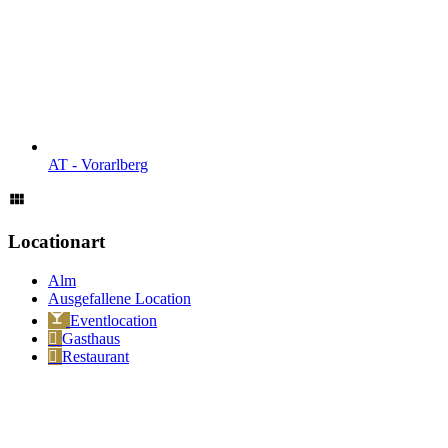
AT - Vorarl­berg
Locationart
Alm
Ausgefallene Location
Eventlocation
Gasthaus
Restaurant