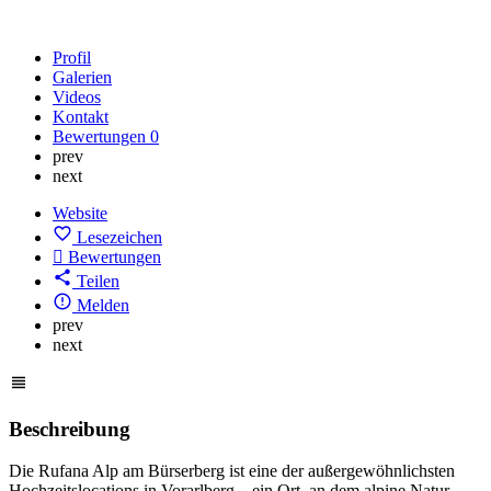
Profil
Galerien
Videos
Kontakt
Bewertungen
0
prev
next
Website
Lesezeichen
Bewertungen
Teilen
Melden
prev
next
Beschreibung
Die Rufana Alp am Bürserberg ist eine der außergewöhnlichsten
Hochzeitslocations in Vorarlberg – ein Ort, an dem alpine Natur,