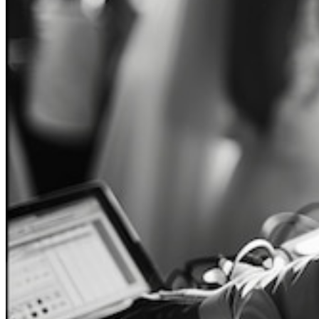
Profil
Galerien
Videos
Kontakt
Bewertungen
0
prev
next
Website
Lesezeichen
Bewertungen
Teilen
Melden
prev
next