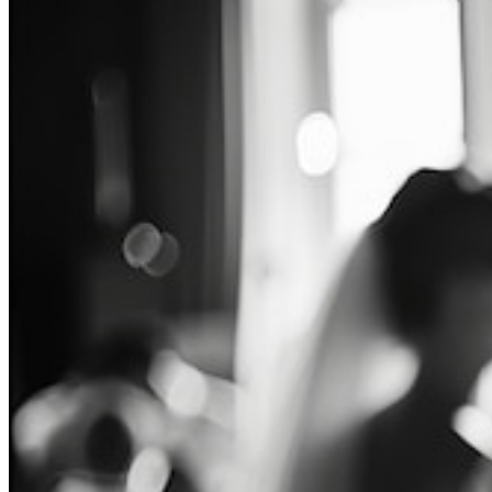
Ihre DJ-Agentur für Hochzeits-DJs, Party-DJs und Firmenfeier
Jetzt anrufen
Jetzt anfragen