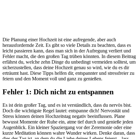
Die Planung einer Hochzeit ist eine aufregende, aber auch
herausfordernde Zeit. Es gibt so viele Details zu beachten, dass es
leicht passieren kann, dass man sich in der Aufregung verliert und
Fehler macht, die den großen Tag trüben könnten. In diesem Beitrag
erfährst du, welche zehn Dinge du unbedingt vermeiden solltest, um
sicherzustellen, dass deine Hochzeit genau so wird, wie du es dir
erträumt hast. Diese Tipps helfen dir, entspannter und stressfreier zu
feiern und den Moment voll und ganz zu genießen.
Fehler 1: Dich nicht zu entspannen
Es ist dein großer Tag, und es ist verständlich, dass du nervös bist.
Doch die wichtigste Regel lautet: entspanne dich! Nervosität und
Stress können deinen Hochzeitstag negativ beeinflussen. Plane
bewusst Momente der Ruhe ein, atme tief durch und genieße jeden
Augenblick. Ein kleiner Spaziergang vor der Zeremonie oder eine
kurze Meditation können wahre Wunder wirken. Denke daran, dass
dies der Tag ist, an dem du die Liebe deines Lebens feierst – lass