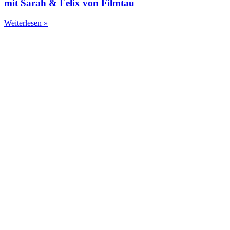
mit Sarah & Felix von Filmtau
Weiterlesen »