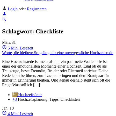
Login
oder
Registrieren
Schlagwort:
Checkliste
März
31
5 Min. Lesezeit
Worte, die bleiben: So gelingt dir eine unvergessliche Hochzeitsrede
Eine Hochzeitsrede ist mehr als nur ein paar nette Worte – sie ist
einer der emotionalsten Momente einer Hochzeit. Egal ob du als
Trauzeuge, beste Freundin, Bruder oder Elternteil sprichst: Deine
Rede kann berühren, zum Lachen bringen und dem Brautpaar für
immer in Erinnerung bleiben. Und genau deshalb stellt sich oft die
Frage:Was soll ich […]
Hochzeitsfeier
+3
Hochzeitsplanung, Tipps, Checklisten
Jan.
10
4 Min. Lesezeit