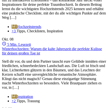
hin zu interaktiven Erlebnissen – das kommende Jahr steckt voller
Inspirationen für deine perfekte Traumhochzeit. In diesem Beitrag
lernst du die wichtigsten Hochzeitstrends 2025 kennen und erhältst
eine praktische Checkliste, mit der du alle wichtigen Punkte auf dem
Weg […]
Hochzeitstrends
+3
Tipps, Checklisten, Inspiration
Okt.
08
5 Min. Lesezeit
Winterhochzeiten: Warum die kalte Jahreszeit die perfekte Kulisse
für deinen großen Tag ist
Stell dir vor, du und dein Partner tauscht eure Gelübde inmitten einer
friedlichen, schneebedeckten Landschaft aus. Die Luft ist frisch und
klar, Lichterketten glitzern in den Bäumen, und das Leuchten der
Kerzen schafft eine unvergleichliche romantische Atmosphäre.
Klingt das nicht magisch? Genau diese einzigartige Stimmung
macht Winterhochzeiten so besonders. Viele Brautpaare ziehen es
vor, in […]
Inspiration
+2
Tipps, Trauung