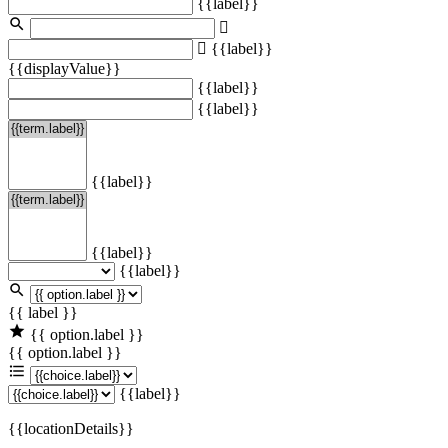
{{label}}
{{label}}
{{displayValue}}
{{label}}
{{label}}
{{label}}
{{label}}
{{label}}
{{ label }}
{{ option.label }}
{{ option.label }}
{{label}}
{{locationDetails}}