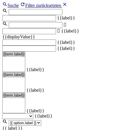
Suche
Filter zurücksetzten
{{label}}
{{label}}
{{displayValue}}
{{label}}
{{label}}
{{label}}
{{label}}
{{label}}
{{label}}
{{ label }}