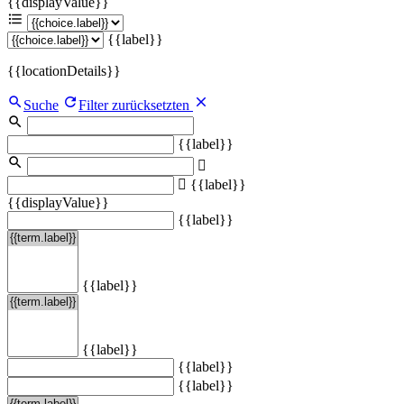
{{displayValue}}
{{label}}
{{locationDetails}}
Suche
Filter zurücksetzten
{{label}}
{{label}}
{{displayValue}}
{{label}}
{{label}}
{{label}}
{{label}}
{{label}}