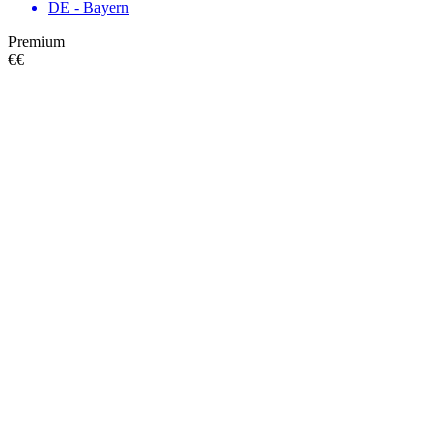
DE - Bayern
Premium
€€