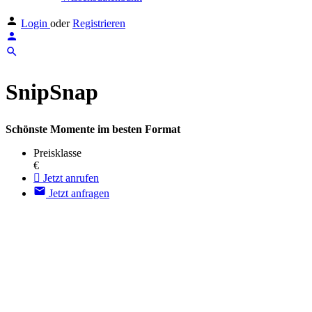
Login
oder
Registrieren
SnipSnap
Schönste Momente im besten Format
Preisklasse
€
Jetzt anrufen
Jetzt anfragen