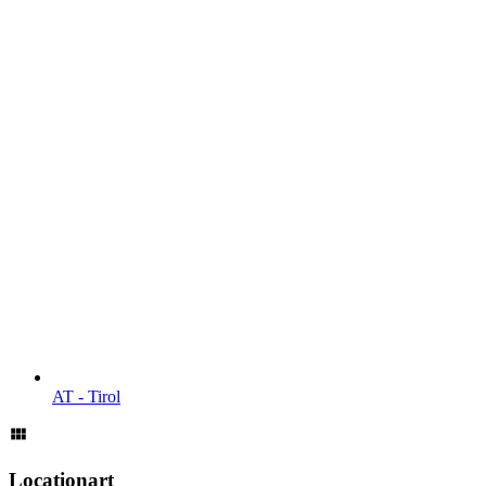
AT - Tirol
Locationart