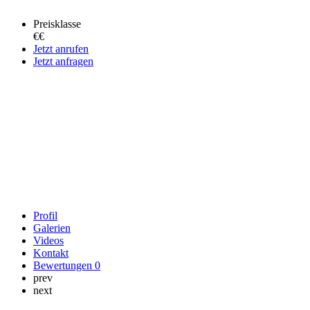
Preisklasse
€€
Jetzt anrufen
Jetzt anfragen
Profil
Galerien
Videos
Kontakt
Bewertungen
0
prev
next