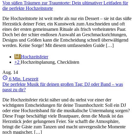
Von süßen Träumen zur Traumtorte: Dein ultimativer Leitfaden für
die perfekte Hochzeitstorte
Die Hochzeitstorte ist weit mehr als nur ein Dessert – sie ist das süße
Herzstück deiner Feier, ein Kunstwerk zum Anschneiden und oft
eines der ersten gemeinsamen Rituale als frisch verheiratetes Paar.
Doch bei der schier endlosen Auswahl an Geschmacksrichtungen,
Designs und Größen kann die Entscheidung schnell überwältigend
werden. Keine Sorge! Mit diesem umfassenden Guide […]
Hochzeitsfeier
+2
Hochzeitsplanung, Checklisten
Aug.
14
6 Min. Lesezeit
Die perfekte Musik für deinen großen Tag: DJ oder Band – was
passt zu dir?
Die Hochzeitsfeier rückt näher und du stehst vor einer der
wichtigsten Entscheidungen für deine Traumhochzeit: Soll ein DJ
oder eine Hochzeitsband für die musikalische Untermalung sorgen?
Diese Frage beschäftigt viele Brautpaare, denn die Musik ist das
Herzstück jeder gelungenen Feier. Sie schafft die Atmosphäre,
bringt die Gäste zum Tanzen und macht unvergessliche Momente
noch magischer. […]