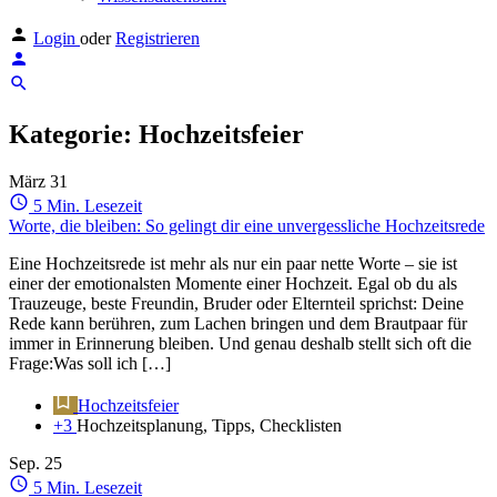
Login
oder
Registrieren
Kategorie:
Hochzeitsfeier
März
31
5 Min. Lesezeit
Worte, die bleiben: So gelingt dir eine unvergessliche Hochzeitsrede
Eine Hochzeitsrede ist mehr als nur ein paar nette Worte – sie ist
einer der emotionalsten Momente einer Hochzeit. Egal ob du als
Trauzeuge, beste Freundin, Bruder oder Elternteil sprichst: Deine
Rede kann berühren, zum Lachen bringen und dem Brautpaar für
immer in Erinnerung bleiben. Und genau deshalb stellt sich oft die
Frage:Was soll ich […]
Hochzeitsfeier
+3
Hochzeitsplanung, Tipps, Checklisten
Sep.
25
5 Min. Lesezeit