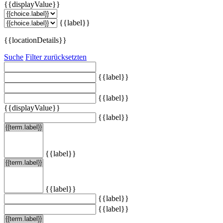
{{displayValue}}
{{label}}
{{locationDetails}}
Suche
Filter zurücksetzten
{{label}}
{{label}}
{{displayValue}}
{{label}}
{{label}}
{{label}}
{{label}}
{{label}}