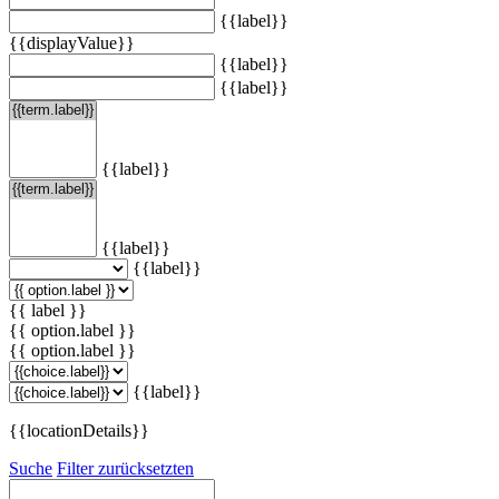
{{label}}
{{displayValue}}
{{label}}
{{label}}
{{label}}
{{label}}
{{label}}
{{ label }}
{{ option.label }}
{{ option.label }}
{{label}}
{{locationDetails}}
Suche
Filter zurücksetzten