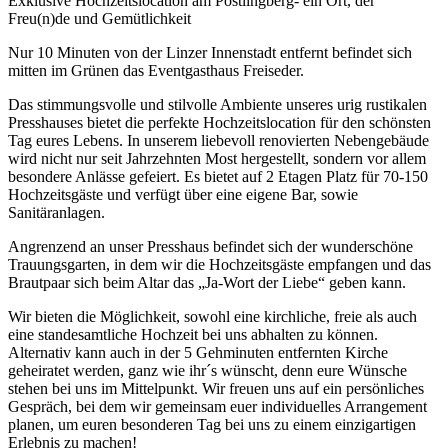
Exklusive Hochzeitslocation am Pöstlingberg- ein Ort, der
Freu(n)de und Gemütlichkeit
Nur 10 Minuten von der Linzer Innenstadt entfernt befindet sich
mitten im Grünen das Eventgasthaus Freiseder.
Das stimmungsvolle und stilvolle Ambiente unseres urig rustikalen
Presshauses bietet die perfekte Hochzeitslocation für den schönsten
Tag eures Lebens. In unserem liebevoll renovierten Nebengebäude
wird nicht nur seit Jahrzehnten Most hergestellt, sondern vor allem
besondere Anlässe gefeiert. Es bietet auf 2 Etagen Platz für 70-150
Hochzeitsgäste und verfügt über eine eigene Bar, sowie
Sanitäranlagen.
Angrenzend an unser Presshaus befindet sich der wunderschöne
Trauungsgarten, in dem wir die Hochzeitsgäste empfangen und das
Brautpaar sich beim Altar das „Ja-Wort der Liebe“ geben kann.
Wir bieten die Möglichkeit, sowohl eine kirchliche, freie als auch
eine standesamtliche Hochzeit bei uns abhalten zu können.
Alternativ kann auch in der 5 Gehminuten entfernten Kirche
geheiratet werden, ganz wie ihr´s wünscht, denn eure Wünsche
stehen bei uns im Mittelpunkt. Wir freuen uns auf ein persönliches
Gespräch, bei dem wir gemeinsam euer individuelles Arrangement
planen, um euren besonderen Tag bei uns zu einem einzigartigen
Erlebnis zu machen!