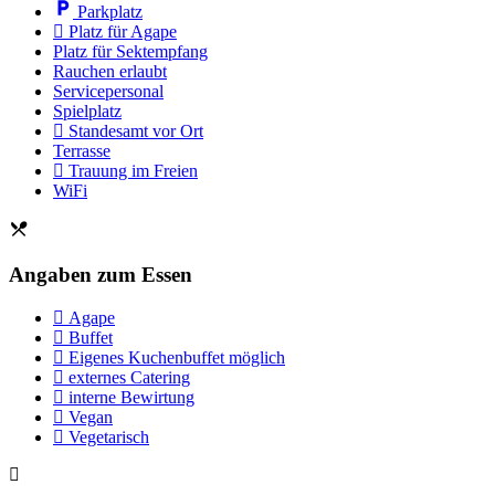
Parkplatz
Platz für Agape
Platz für Sektempfang
Rauchen erlaubt
Servicepersonal
Spielplatz
Standesamt vor Ort
Terrasse
Trauung im Freien
WiFi
Angaben zum Essen
Agape
Buffet
Eigenes Kuchenbuffet möglich
externes Catering
interne Bewirtung
Vegan
Vegetarisch