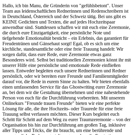
Hallo, ich bin Manu, die Gründerin von "gefühlsbetont". Unser
Team aus leidenschaftlichen Rednerinnen und Redenschreibern ist
in Deutschland, Österreich und der Schweiz tätig. Bei uns gibt es
KEINE Gedichten und Texten, die auf jedes Hochzeitspaar
anwendbar sind. Stattdessen schaffen wir mit euch eine Zeremonie,
die durch eure Einzigartigkeit, eine persönliche Note und
tiefgehende Emotionalität besticht – ein Erlebnis, das garantiert für
Freudentränen und Gänsehaut sorgt! Egal, ob es sich um eine
kirchliche, standesamtliche oder eine freie Trauung handelt: Wir
sorgen dafür, dass eure Rede, eure Zeremonie etwas ganz
Besonderes wird. Selbst bei traditionellen Zeremonien könnt ihr mit
unserer Hilfe eine persönliche und emotionale Rede einfließen
lassen. Entweder begleiten euch unsere Rednerinnen und Redner
persönlich, oder wir bereiten eure Freunde und Familienmitglieder
darauf vor, die Rede in eurem Sinne zu halten. Wir bieten ebenfalls
einen umfassenden Service für das Ghostwriting eurer Zeremonie
an, bei dem wir die Gestaltung übernehmen und eine nahestehende
Person von euch für die Durchführung vorbereiten. Mit unserem
Onlinekurs "Freunde trauen Freunde" bieten wir eine perfekte
Lösung für alle, die ihre Hochzeits- oder Traurede für eine freie
Trauung selbst verfassen möchten. Dieser Kurs begleitet euch
Schritt für Schritt auf dem Weg zu eurer Traumzeremonie – von der
Organisation bis hin zur Durchführung am großen Tag, inklusive
aller Tipps und Tricks, die ihr braucht, um eine berührende und