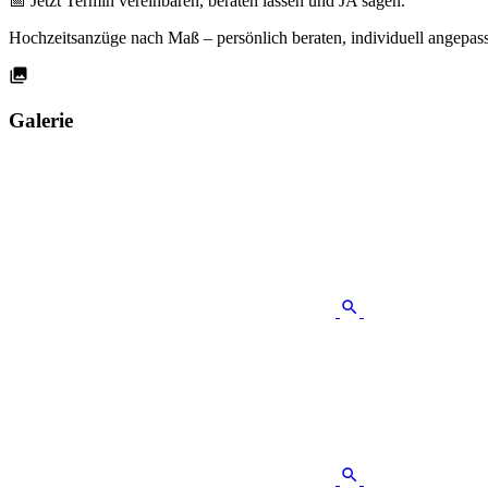
📅 Jetzt Termin vereinbaren, beraten lassen und JA sagen.
Hochzeitsanzüge nach Maß – persönlich beraten, individuell angepa
Galerie