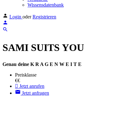
Wissensdatenbank
Login
oder
Registrieren
SAMI SUITS YOU
Genau deine K R A G E N W E I T E
Preisklasse
€€
Jetzt anrufen
Jetzt anfragen