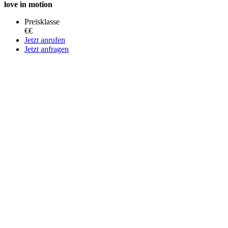
love in motion
Preisklasse
€€
Jetzt anrufen
Jetzt anfragen