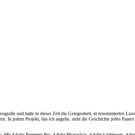
videografie und hatte in dieser Zeit die Gelegenheit, in renommierten 
. In jedem Projekt, das ich angehe, steht die Geschichte jedes Paares
fen. Mit Adobe Premiere Pro, Adobe Photoshop, Adobe Lightroom, After 