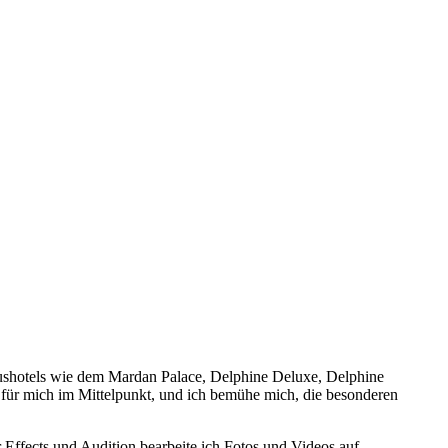
Luxushotels wie dem Mardan Palace, Delphine Deluxe, Delphine
 für mich im Mittelpunkt, und ich bemühe mich, die besonderen
Effects und Audition bearbeite ich Fotos und Videos auf