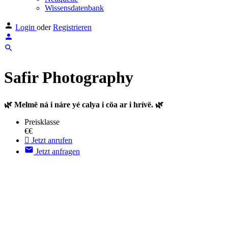
Wissensdatenbank
Login
oder
Registrieren
Safir Photography
🌿 Melmë ná i náre yé calya i cöa ar i hrívë. 🌿
Preisklasse
€€
Jetzt anrufen
Jetzt anfragen